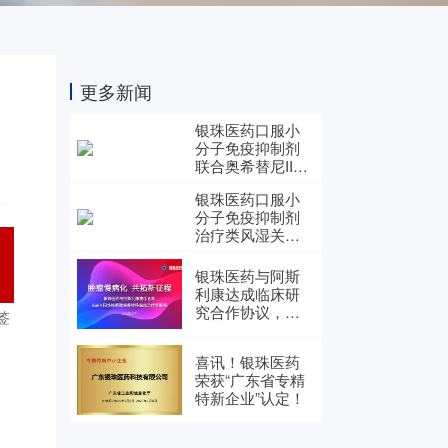
更多新闻
银珠医药口服小
分子免疫抑制剂
联合奥希替尼II期
临床试验申请获
银珠医药口服小
国家药监局批
分子免疫抑制剂
准，用于一线治
治疗类风湿关节
疗EGFR敏感突变
炎I期临床研究获
阳性肺癌骨转移
批
患者
银珠医药与阿斯
利康达成临床研
究合作协议，开
签
创“小分子免疫药
物+靶向药物”联合
喜讯！银珠医药
治疗肺癌骨转移
荣获“广东省专精
新范式！
特新企业”认定！