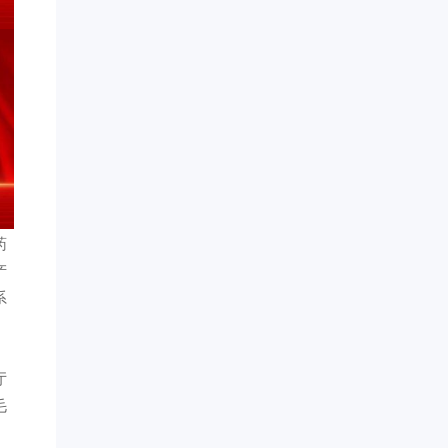
药
产
系
厅
毛