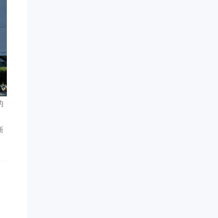
的
。
新