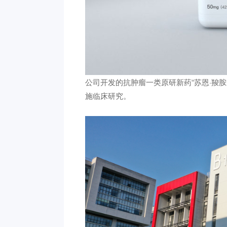
公司开发的抗肿瘤一类原研新药“苏恩·羧
施临床研究。