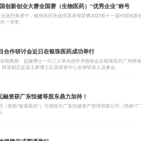
中国创新创业大赛全国赛（生物医药）“优秀企业”称号
参赛企业激烈角逐中，银珠医药凭借优异表现荣膺2022第十一届中国创
赛区一等奖。
目合作研讨会近日在银珠医药成功举行
学张珉教授、赵赫博士一行三人举办的学术报告会在银珠医药广州研
、研发副总监寇玉辉博士以及研发中心全体研发人员参会。
轮亿元融资获广东恒健等股东鼎力加持！
限公司（简称“银珠医药”）与领投方广东恒健资产管理有限公司（简称“广
行。