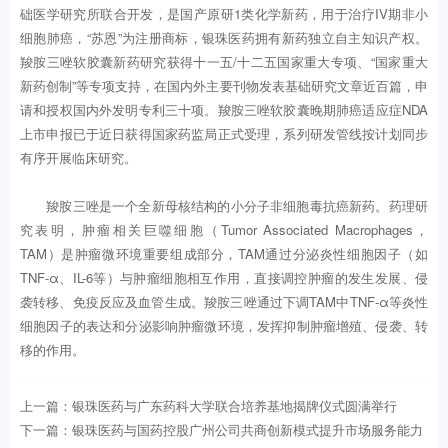
础医学研究所联合开发，是国产原研1类化学新药，用于治疗IV期非小
细胞肺癌，“苏恩”为注册商标，银珠医药拥有新药独立自主知识产权。
羧胺三唑软胶囊新药研究获得十一五/十二五国家重大专项、“国家重大
新药创制”等专项支持，在国内外主要刊物发表基础研究文章近百篇，申
请和授权国内外发明专利三十项。羧胺三唑软胶囊晚期肺癌适应症NDA
上市申报已于近日获得国家药监局正式受理，系列研发管线按计划同步
有序开展临床研究。
羧胺三唑是一个全新母核结构的小分子非细胞毒抗癌新药。药理研
究表明，肿瘤相关巨噬细胞（Tumor Associated Macrophages，
TAM）是肿瘤微环境重要组成部分，TAM通过分泌炎性细胞因子（如
TNF-α、IL-6等）与肿瘤细胞相互作用，直接调控肿瘤的发生发展、侵
袭转移、免疫反应及血管生成。羧胺三唑通过下调TAM中TNF-α等炎性
细胞因子的表达和分泌影响肿瘤微环境，发挥抑制肿瘤增殖、侵袭、转
移的作用。
上一篇：银珠医药与广东药科大学联合培养基地揭牌仪式圆满举行
下一篇：银珠医药与国药控股广州公司共商创新模式提升市场服务能力