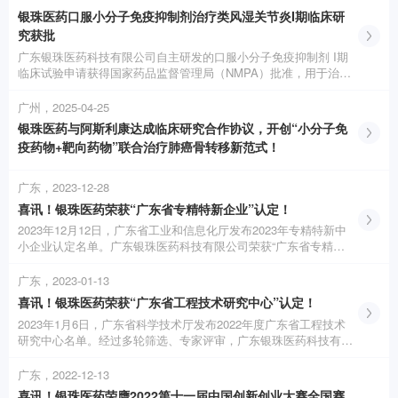
银珠医药口服小分子免疫抑制剂治疗类风湿关节炎I期临床研
究获批
广东银珠医药科技有限公司自主研发的口服小分子免疫抑制剂 I期
临床试验申请获得国家药品监督管理局（NMPA）批准，用于治疗
类风湿关节炎（RA |Rheumatoid Arthritis）。
广州，2025-04-25
银珠医药与阿斯利康达成临床研究合作协议，开创“小分子免
疫药物+靶向药物”联合治疗肺癌骨转移新范式！
广东，2023-12-28
喜讯！银珠医药荣获“广东省专精特新企业”认定！
2023年12月12日，广东省工业和信息化厅发布2023年专精特新中
小企业认定名单。广东银珠医药科技有限公司荣获“广东省专精特
新企业”认定！
广东，2023-01-13
喜讯！银珠医药荣获“广东省工程技术研究中心”认定！
2023年1月6日，广东省科学技术厅发布2022年度广东省工程技术
研究中心名单。经过多轮筛选、专家评审，广东银珠医药科技有限
公司筹建运营的“广东省小分子免疫抗肿瘤新药工程技术研究中
心”以创新性和综合研发能力获得认定！
广东，2022-12-13
喜讯！银珠医药荣膺2022第十一届中国创新创业大赛全国赛