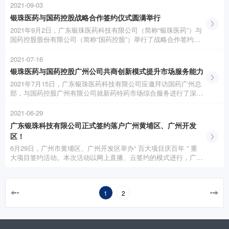
技有限公司池研生董事长、副总经理张为群、研发副总监寇玉辉博
2021-09-03
士、人事行政经理梁嘉丽参加揭牌仪式。
银珠医药与国药控股战略合作签约仪式圆满举行
2021年9月2日，广东银珠医药科技有限公司（简称“银珠医药”）与
国药控股股份有限公司（简称“国药控股”）举行了战略合作签约仪
式。此次签约，标志着双方合作迈上新台阶，双方将携手推进深度
合作，开辟合作共赢的新局面！
2021-07-16
银珠医药与国药控股广州公司共商创新模式提升市场服务能力
2021年7月15日，广东银珠医药科技有限公司应邀拜访国药广州总
部，与国药控股广州有限公司就新药特药市场综合服务进行了深入
交流。双方对于DTP药房运作模式、市场准入情况和学术推广新动
向等共同关注的问题进行开放式探讨，形成初步共识和持续推进计
2021-06-29
划。
广东银珠科技有限公司正式签约落户广州黄埔区、广州开发
区！
6月29日，广州市黄埔区、广州开发区举办“ 百大项目庆百年 ” 重
大项目签约活动。本次活动以网上直播、云签约的模式进行，广东
银珠医药科技有限公司正式签约落户广州市黄埔区。
1
2