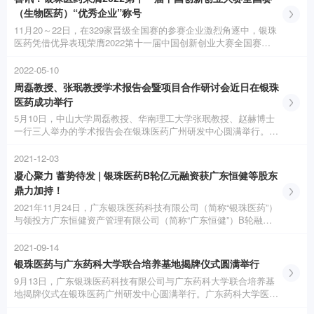
（生物医药）“优秀企业”称号
11月20～22日，在329家晋级全国赛的参赛企业激烈角逐中，银珠
医药凭借优异表现荣膺2022第十一届中国创新创业大赛全国赛
（生物医药）“优秀企业”称号，荣获广东省赛区一等奖。
2022-05-10
周磊教授、张珉教授学术报告会暨项目合作研讨会近日在银珠
医药成功举行
5月10日，中山大学周磊教授、华南理工大学张珉教授、赵赫博士
一行三人举办的学术报告会在银珠医药广州研发中心圆满举行。广
东银珠医药科技有限公司副总经理张为群、研发副总监寇玉辉博士
以及研发中心全体研发人员参会。
2021-12-03
凝心聚力 蓄势待发 | 银珠医药B轮亿元融资获广东恒健等股东
鼎力加持！
2021年11月24日，广东银珠医药科技有限公司（简称“银珠医药”）
与领投方广东恒健资产管理有限公司（简称“广东恒健”）B轮融资
签约仪式在银珠医药广州研发中心圆满举行。
2021-09-14
银珠医药与广东药科大学联合培养基地揭牌仪式圆满举行
9月13日，广东银珠医药科技有限公司与广东药科大学联合培养基
地揭牌仪式在银珠医药广州研发中心圆满举行。广东药科大学医药
与化工学院曹华院长、何秋星教授、赵家骥博士与广东银珠医药科