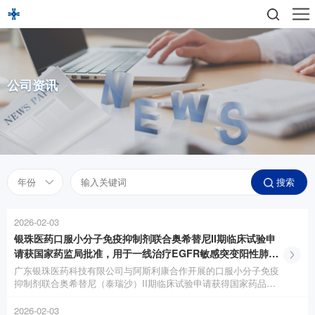
公司资讯
搜索
2026-02-03
银珠医药口服小分子免疫抑制剂联合奥希替尼II期临床试验申
请获国家药监局批准，用于一线治疗EGFR敏感突变阳性肺癌
骨转移患者
广东银珠医药科技有限公司与阿斯利康合作开展的口服小分子免疫
抑制剂联合奥希替尼（泰瑞沙）II期临床试验申请获得国家药品监
督管理局药品审评中心（CDE）批准。
2026-02-03