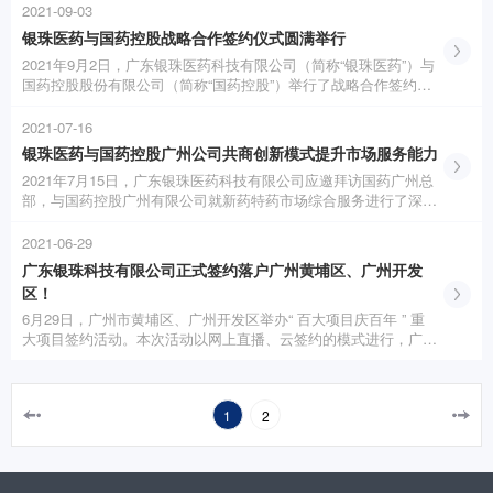
技有限公司池研生董事长、副总经理张为群、研发副总监寇玉辉博
2021-09-03
士、人事行政经理梁嘉丽参加揭牌仪式。
银珠医药与国药控股战略合作签约仪式圆满举行
2021年9月2日，广东银珠医药科技有限公司（简称“银珠医药”）与
国药控股股份有限公司（简称“国药控股”）举行了战略合作签约仪
式。此次签约，标志着双方合作迈上新台阶，双方将携手推进深度
合作，开辟合作共赢的新局面！
2021-07-16
银珠医药与国药控股广州公司共商创新模式提升市场服务能力
2021年7月15日，广东银珠医药科技有限公司应邀拜访国药广州总
部，与国药控股广州有限公司就新药特药市场综合服务进行了深入
交流。双方对于DTP药房运作模式、市场准入情况和学术推广新动
向等共同关注的问题进行开放式探讨，形成初步共识和持续推进计
2021-06-29
划。
广东银珠科技有限公司正式签约落户广州黄埔区、广州开发
区！
6月29日，广州市黄埔区、广州开发区举办“ 百大项目庆百年 ” 重
大项目签约活动。本次活动以网上直播、云签约的模式进行，广东
银珠医药科技有限公司正式签约落户广州市黄埔区。
1
2