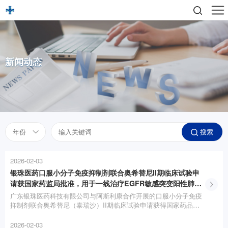
新闻动态
搜索
2026-02-03
银珠医药口服小分子免疫抑制剂联合奥希替尼II期临床试验申
请获国家药监局批准，用于一线治疗EGFR敏感突变阳性肺癌
骨转移患者
广东银珠医药科技有限公司与阿斯利康合作开展的口服小分子免疫
抑制剂联合奥希替尼（泰瑞沙）II期临床试验申请获得国家药品监
督管理局药品审评中心（CDE）批准。
2026-02-03