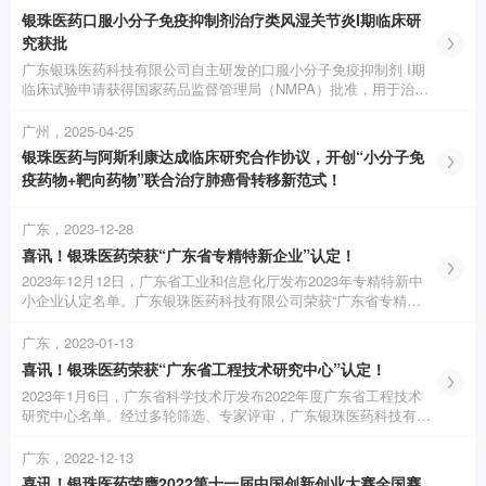
银珠医药口服小分子免疫抑制剂治疗类风湿关节炎I期临床研
究获批
广东银珠医药科技有限公司自主研发的口服小分子免疫抑制剂 I期
临床试验申请获得国家药品监督管理局（NMPA）批准，用于治疗
类风湿关节炎（RA |Rheumatoid Arthritis）。
广州，2025-04-25
银珠医药与阿斯利康达成临床研究合作协议，开创“小分子免
疫药物+靶向药物”联合治疗肺癌骨转移新范式！
广东，2023-12-28
喜讯！银珠医药荣获“广东省专精特新企业”认定！
2023年12月12日，广东省工业和信息化厅发布2023年专精特新中
小企业认定名单。广东银珠医药科技有限公司荣获“广东省专精特
新企业”认定！
广东，2023-01-13
喜讯！银珠医药荣获“广东省工程技术研究中心”认定！
2023年1月6日，广东省科学技术厅发布2022年度广东省工程技术
研究中心名单。经过多轮筛选、专家评审，广东银珠医药科技有限
公司筹建运营的“广东省小分子免疫抗肿瘤新药工程技术研究中
心”以创新性和综合研发能力获得认定！
广东，2022-12-13
喜讯！银珠医药荣膺2022第十一届中国创新创业大赛全国赛