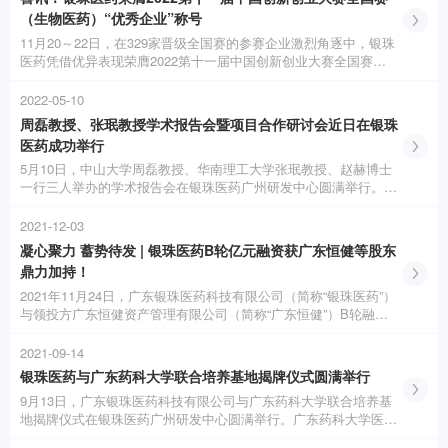
（生物医药）“优秀企业”称号
11月20～22日，在329家晋级全国赛的参赛企业激烈角逐中，银珠
医药凭借优异表现荣膺2022第十一届中国创新创业大赛全国赛
（生物医药）“优秀企业”称号，荣获广东省赛区一等奖。
2022-05-10
周磊教授、张珉教授学术报告会暨项目合作研讨会近日在银珠
医药成功举行
5月10日，中山大学周磊教授、华南理工大学张珉教授、赵赫博士
一行三人举办的学术报告会在银珠医药广州研发中心圆满举行。广
东银珠医药科技有限公司副总经理张为群、研发副总监寇玉辉博士
以及研发中心全体研发人员参会。
2021-12-03
凝心聚力 蓄势待发 | 银珠医药B轮亿元融资获广东恒健等股东
鼎力加持！
2021年11月24日，广东银珠医药科技有限公司（简称“银珠医药”）
与领投方广东恒健资产管理有限公司（简称“广东恒健”）B轮融资
签约仪式在银珠医药广州研发中心圆满举行。
2021-09-14
银珠医药与广东药科大学联合培养基地揭牌仪式圆满举行
9月13日，广东银珠医药科技有限公司与广东药科大学联合培养基
地揭牌仪式在银珠医药广州研发中心圆满举行。广东药科大学医药
与化工学院曹华院长、何秋星教授、赵家骥博士与广东银珠医药科